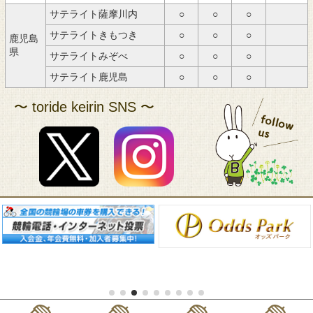
サテライト薩摩川内
○
○
○
サテライトきもつき
○
○
○
鹿児島
県
サテライトみぞべ
○
○
○
サテライト鹿児島
○
○
○
〜 toride keirin SNS 〜