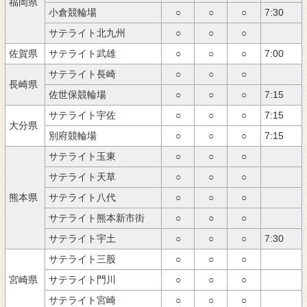
福岡県
小倉競輪場
○
○
○
7:30
サテライト北九州
○
○
○
佐賀県
サテライト武雄
○
○
○
7:00
サテライト長崎
○
○
○
長崎県
佐世保競輪場
○
○
○
7:15
サテライト宇佐
○
○
○
7:15
大分県
別府競輪場
○
○
○
7:15
サテライト玉東
○
○
○
サテライト天草
○
○
○
熊本県
サテライト八代
○
○
○
サテライト熊本新市街
○
○
○
サテライト宇土
○
○
○
7:30
サテライト三股
○
○
○
宮崎県
サテライト門川
○
○
○
サテライト宮崎
○
○
○