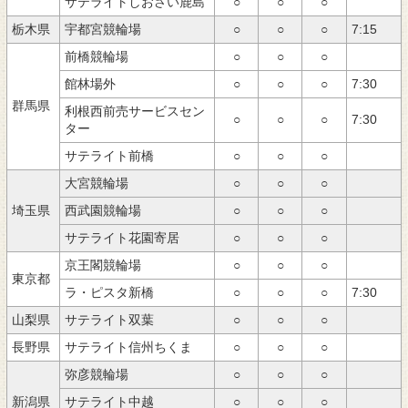
サテライトしおさい鹿島
○
○
○
栃木県
宇都宮競輪場
○
○
○
7:15
前橋競輪場
○
○
○
館林場外
○
○
○
7:30
群馬県
利根西前売サービスセン
○
○
○
7:30
ター
サテライト前橋
○
○
○
大宮競輪場
○
○
○
埼玉県
西武園競輪場
○
○
○
サテライト花園寄居
○
○
○
京王閣競輪場
○
○
○
東京都
ラ・ピスタ新橋
○
○
○
7:30
山梨県
サテライト双葉
○
○
○
長野県
サテライト信州ちくま
○
○
○
弥彦競輪場
○
○
○
新潟県
サテライト中越
○
○
○