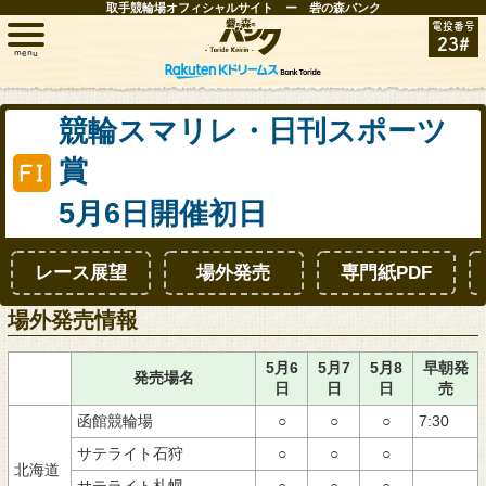
取手競輪場オフィシャルサイト ー 砦の森バンク
電投番号
23#
menu
トップ
競輪スマリレ・日刊スポーツ
賞
レース情報
5月6日開催初日
お知らせ
レース展望
場外発売
専門紙PDF
開催日程
場外発売情報
取手FAN
5月6
5月7
5月8
早朝発
発売場名
日
日
日
売
インフォメーション
函館競輪場
○
○
○
7:30
サテライト石狩
○
○
○
競輪場ガイド
北海道
サテライト札幌
○
○
○