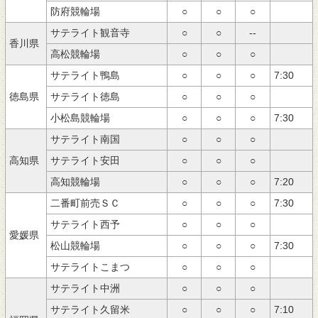
防府競輪場
○
○
○
サテライト観音寺
○
○
--
香川県
高松競輪場
○
○
○
サテライト鴨島
○
○
○
7:30
徳島県
サテライト徳島
○
○
○
小松島競輪場
○
○
○
7:30
サテライト南国
○
○
○
高知県
サテライト安田
○
○
○
高知競輪場
○
○
○
7:20
二番町前売ＳＣ
○
○
○
7:30
サテライト西予
○
○
○
愛媛県
松山競輪場
○
○
○
7:30
サテライトこまつ
○
○
○
サテライト中洲
○
○
○
サテライト久留米
○
○
○
7:10