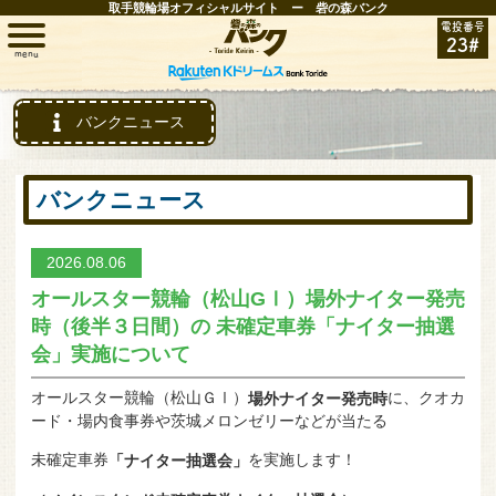
取手競輪場オフィシャルサイト ー 砦の森バンク
電投番号
23#
menu
トップ
バンクニュース
レース情報
バンクニュース
お知らせ
2026.08.06
オールスター競輪（松山GⅠ）場外ナイター発売
開催日程
時（後半３日間）の 未確定車券「ナイター抽選
会」実施について
取手FAN
オールスター競輪（松山ＧⅠ）
に、クオカ
場外ナイター発売時
インフォメーション
ード・場内食事券や茨城メロンゼリーなどが当たる
未確定車券
を実施します！
「ナイター抽選会」
競輪場ガイド