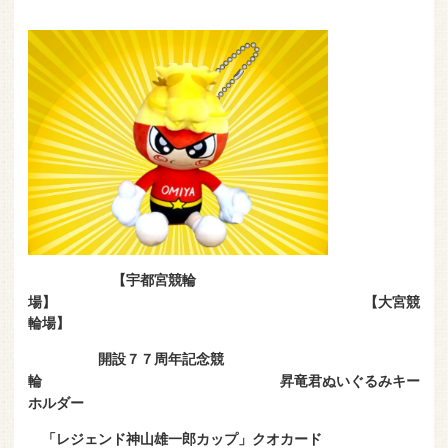
【宇都宮競輪
場】 【大宮競
輪場】
開設７７周年記念競
輪 昇竜君ぬいぐるみキー
ホルダー
「レジェンド神山雄一郎カップ」クオカード