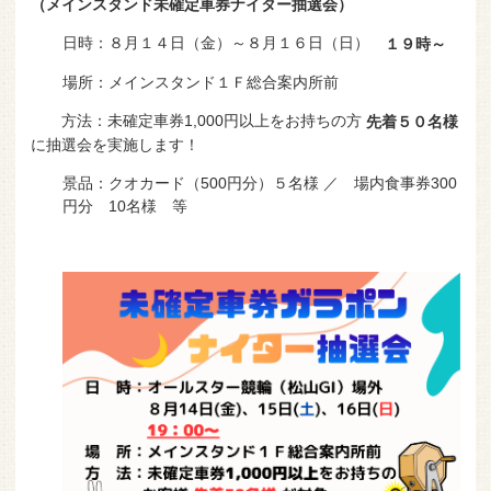
（メインスタンド未確定車券ナイター抽選会）
アクセス
日時：８月１４日（金）～８月１６日（日）
１９時～
場所：メインスタンド１Ｆ総合案内所前
方法：未確定車券1,000円以上をお持ちの方
先着５０名様
に抽選会を実施します！
景品：クオカード（500円分）５名様 ／ 場内食事券300
円分 10名様 等