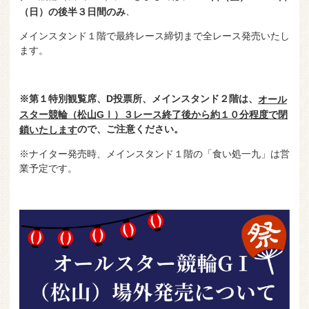
、
（日）の後半３日間のみ
メインスタンド１階で最終レース締切まで全レース発売いたし
ます。
※第１特別観覧席、D投票所、メインスタンド２階は、
オール
スター競輪（松山GⅠ）３レース終了後から約１０分程度で
閉
ので、ご注意ください。
鎖いたします
※ナイター発売時、メインスタンド１階の「食い処一九」は営
業予定です。