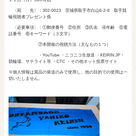
〈宛 先〉：302-0023 茨城県取手市白山6-2-8 取手競
輪視聴者プレゼント係
〈必要事項〉：①郵便番号 ②住所 ③氏名 ④年齢 ⑤電
話番号 ⑥キーワード（３文字）
⑦本開催の視聴方法（主なもの１つ）
・YouTube ・ニコニコ生放送 ・KEIRIN.JP・
競輪場、サテライト等 ・CTC ・その他ネット投票サイト
※個人情報は賞品の発送のみで使用し、他の目的での使用は一
切いたしません。