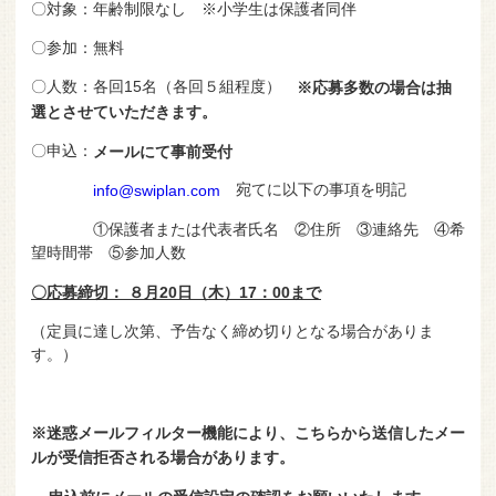
〇対象：年齢制限なし ※小学生は保護者同伴
〇参加：無料
〇人数：各回15名（各回５組程度）
※応募多数の場合は抽
選とさせていただきます。
〇申込：
メールにて事前受付
宛てに以下の事項を明記
info@swiplan.com
①保護者または代表者氏名 ②住所 ③連絡先 ④希
望時間帯 ⑤参加人数
〇応募締切： ８月20日（木）17：00まで
（定員に達し次第、予告なく締め切りとなる場合がありま
す。）
※迷惑メールフィルター機能により、こちらから送信したメー
ルが受信拒否される場合があります。