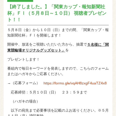
【終了しました。】「関東カップ・報知新聞社
杯」ＦⅠ（５月８日～１０日） 視聴者プレゼン
ト！！
５月８日（金）から１０日（日）までの間、「関東カップ・報
知新聞社杯」ＦⅠを開催します！
開催中、放送をご視聴いただいた方から、抽選で
５名様
に「関
を
東競輪場オリジナルグッズセット」
プレゼントします！
番組内で毎日キーワードを発表しますので、こちらのフォーム
またはハガキからご応募ください。
→（応募フォーム）
https://forms.gle/vqAH8zxgF4uaTZ4x8
応募締切：５月１０日（日） ２３：５９まで
（ハガキの場合）
以下の宛先まで必要事項を記載の上お送りください。※５月
１１日（月）消印有効