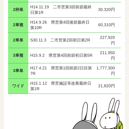
H14.11.19 二市営第3回前節最終
2枠単
30,320円
日第1R
H14.9.26 県営第4回後節最終日
2車複
60,310円
第10R
227,920
2車単
S30.11.3 二市営第2回初日第2R
円
211,950
3車複
H15.9.2 県営第4回前節初日第5R
円
H17.4.21 県営第1回前節2日目第
1,777,300
3車単
7R
円
H15.1.12 県営施設等改善最終日
ワイド
21,820円
第1R