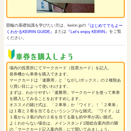
競輪の基礎知識を学びたい方は、keirin.jpの
『はじめてでもよー
または
をご覧
くわかるKEIRIN GUIDE』
『Let's enjoy KEIRIN』
ください。
その選手が１着・２着でゴールした時にどのような戦法
をとったのかがわかる。決まり手は４種類あり「逃げ」
車券を購入しよう
「捲り（まくり）」「追い込み」「マーク」がある。決
まり手の数値で選手の特性がわかる。
場内の投票所にてマークカード（投票カード）を記入。
発券機から車券を購入できます。
マークカードは「連勝用」と「ながし/ボックス」の２種類あ
り買い目によって使いわけます。
まずは、わかりやすい「連勝用」マークカードを使って車券
を購入してみることをおすすめします。
オススメの賭け式は、「２車単」か「ワイド」！「２車単」
は１着と２着を当てるというシンプルな賭式。「ワイド」は
１着から３着の内の２名を当てる最も的中率が高い賭式。
よくわからない場合は、メインスタンド1階総合案内所の隣
の「マークカード記入案内所」にて聞いてみましょう。