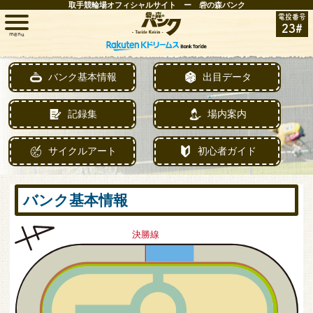
取手競輪場オフィシャルサイト ー 砦の森バンク
電投番号
23#
menu
トップ
バンク基本情報
出目データ
レース情報
記録集
場内案内
お知らせ
サイクルアート
初心者ガイド
開催日程
バンク基本情報
取手FAN
インフォメーション
競輪場ガイド