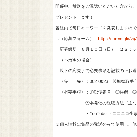
開催中、放送をご視聴いただいた方から、
プレゼントします！
番組内で毎日キーワードを発表しますので
→（応募フォーム）
https://forms.gle/
応募締切：５月１０日（日） ２３：５
（ハガキの場合）
以下の宛先まで必要事項を記載の上お送
〈宛 先〉：302-0023 茨城県取手市
〈必要事項〉：①郵便番号 ②住所 ③
⑦本開催の視聴方法（主なも
・YouTube ・ニコニコ生放送 ・K
※個人情報は賞品の発送のみで使用し、他