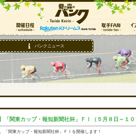
イ
開催日程
取手FAN
トップ
バンクニュース
レース情報
お知らせ
開催日程
取手FAN
】「関東カップ・報知新聞社杯」ＦⅠ（５月８日～１０
インフォメーション
、「関東カップ・報知新聞社杯」ＦⅠを開催します！