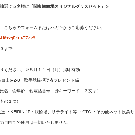
競輪場ガイド
抽選で
を
５名様
に「関東競輪場オリジナルグッズセット」
アクセス
、こちらのフォームまたはハガキからご応募ください。
vqAH8zxgF4uaTZ4x8
９まで
りください。※５月１１日（月）消印有効
白山6-2-8 取手競輪視聴者プレゼント係
氏名 ④年齢 ⑤電話番号 ⑥キーワード（３文字）
の１つ）
EIRIN.JP・競輪場、サテライト等 ・CTC ・その他ネット投票サ
の目的での使用は一切いたしません。