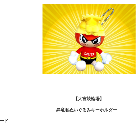
輪場】 【大宮競輪場】
 昇竜君ぬいぐるみキーホルダー
ード