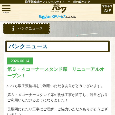
取手競輪場オフィシャルサイト ー 砦の森バンク
電投番号
23#
menu
トップ
バンクニュース
レース情報
バンクニュース
お知らせ
2026.06.14
第３・４コーナースタンド席 リニューアルオ
開催日程
ープン！
取手FAN
いつも取手競輪場をご利用いただきありがとうございます。
第３・４コーナースタンド席の改修工事が終了し、通常どおり
インフォメーション
ご利用いただけるようになりました！
長期間にわたり工事にご理解・ご協力いただきありがとうござ
競輪場ガイド
いました。